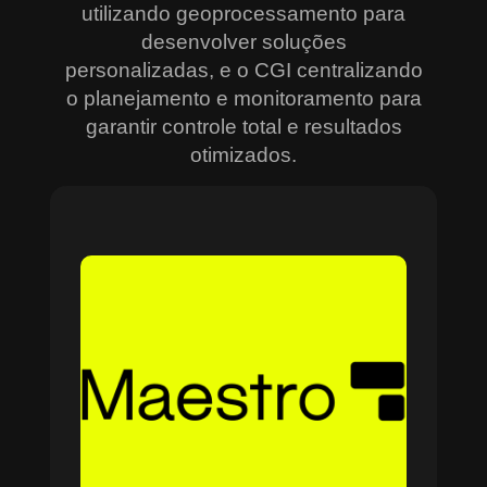
utilizando geoprocessamento para
desenvolver soluções
personalizadas, e o CGI centralizando
o planejamento e monitoramento para
garantir controle total e resultados
otimizados.
Sobre o Maestro
O Maestro é a solução definitiva para gerenciar
contratos, equipes, projetos e processos
empresariais de forma integrada e eficiente. Ideal
para empresas que enfrentam dificuldades em
centralizar informações e acompanhar o
progresso de atividades críticas, o sistema
combina tecnologia de ponta e acessibilidade,
com acesso via nuvem e aplicativos mobile. O
Maestro facilita desde o planejamento estratégico