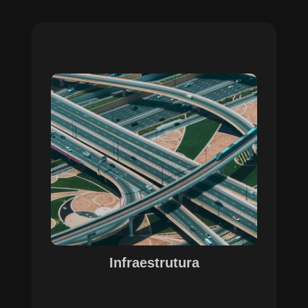
Sobre o Case Infraestrutura
A parceria no gerenciamento de infraestruturas
urbanas destacou a capacidade da SETE em
personalizar soluções tecnológicas para gestão
pública. Com o apoio do Regente e ferramentas
de geoprocessamento, sistemas foram
desenvolvidos para o gerenciamento de
pavimentações, áreas verdes e redes de
drenagem, permitindo maior eficiência, controle e
precisão na execução das operações.
Infraestrutura