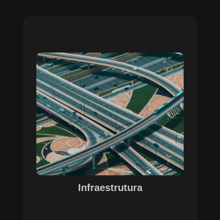
Sobre o Case Infraestrutura
A parceria no gerenciamento de infraestruturas
urbanas destacou a capacidade da SETE em
personalizar soluções tecnológicas para gestão
pública. Com o apoio do Regente e ferramentas
de geoprocessamento, sistemas foram
desenvolvidos para o gerenciamento de
pavimentações, áreas verdes e redes de
drenagem, permitindo maior eficiência, controle e
precisão na execução das operações.
Infraestrutura