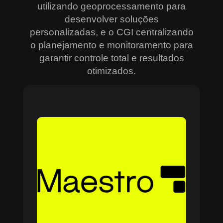
utilizando geoprocessamento para
desenvolver soluções
personalizadas, e o CGI centralizando
o planejamento e monitoramento para
garantir controle total e resultados
otimizados.
Sobre o Maestro
O Maestro é a solução definitiva para gerenciar
contratos, equipes, projetos e processos
empresariais de forma integrada e eficiente. Ideal
para empresas que enfrentam dificuldades em
centralizar informações e acompanhar o
progresso de atividades críticas, o sistema
combina tecnologia de ponta e acessibilidade,
com acesso via nuvem e aplicativos mobile. O
Maestro facilita desde o planejamento estratégico