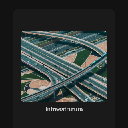
Sobre o Case Infraestrutura
A parceria no gerenciamento de infraestruturas
urbanas destacou a capacidade da SETE em
personalizar soluções tecnológicas para gestão
pública. Com o apoio do Regente e ferramentas
de geoprocessamento, sistemas foram
desenvolvidos para o gerenciamento de
pavimentações, áreas verdes e redes de
drenagem, permitindo maior eficiência, controle e
precisão na execução das operações.
Infraestrutura