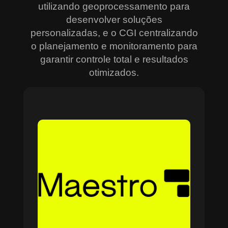
utilizando geoprocessamento para
desenvolver soluções
personalizadas, e o CGI centralizando
o planejamento e monitoramento para
garantir controle total e resultados
otimizados.
Sobre o Maestro
O Maestro é a solução definitiva para gerenciar
contratos, equipes, projetos e processos
empresariais de forma integrada e eficiente. Ideal
para empresas que enfrentam dificuldades em
centralizar informações e acompanhar o
progresso de atividades críticas, o sistema
combina tecnologia de ponta e acessibilidade,
com acesso via nuvem e aplicativos mobile. O
Maestro facilita desde o planejamento estratégico