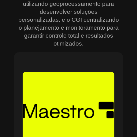
utilizando geoprocessamento para
desenvolver soluções
personalizadas, e o CGI centralizando
o planejamento e monitoramento para
garantir controle total e resultados
otimizados.
Sobre o Maestro
O Maestro é a solução definitiva para gerenciar
contratos, equipes, projetos e processos
empresariais de forma integrada e eficiente. Ideal
para empresas que enfrentam dificuldades em
centralizar informações e acompanhar o
progresso de atividades críticas, o sistema
combina tecnologia de ponta e acessibilidade,
com acesso via nuvem e aplicativos mobile. O
Maestro facilita desde o planejamento estratégico