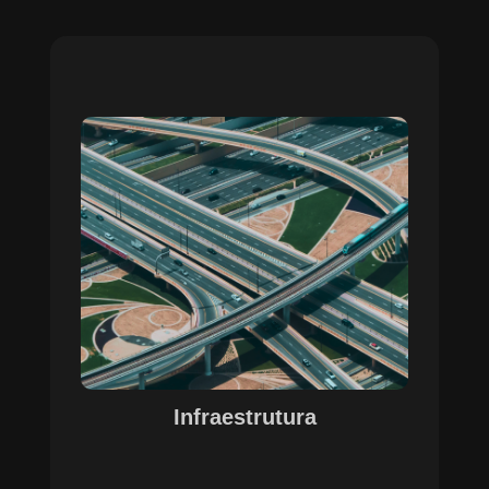
Sobre o Case Infraestrutura
A parceria no gerenciamento de infraestruturas
urbanas destacou a capacidade da SETE em
personalizar soluções tecnológicas para gestão
pública. Com o apoio do Regente e ferramentas
de geoprocessamento, sistemas foram
desenvolvidos para o gerenciamento de
pavimentações, áreas verdes e redes de
drenagem, permitindo maior eficiência, controle e
precisão na execução das operações.
Infraestrutura