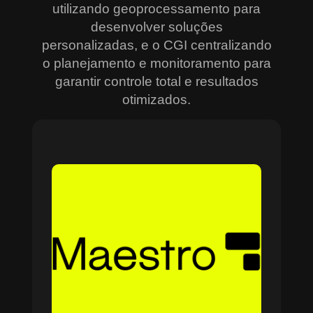
utilizando geoprocessamento para
desenvolver soluções
personalizadas, e o CGI centralizando
o planejamento e monitoramento para
garantir controle total e resultados
otimizados.
Sobre o Maestro
O Maestro é a solução definitiva para gerenciar
contratos, equipes, projetos e processos
empresariais de forma integrada e eficiente. Ideal
para empresas que enfrentam dificuldades em
centralizar informações e acompanhar o
progresso de atividades críticas, o sistema
combina tecnologia de ponta e acessibilidade,
com acesso via nuvem e aplicativos mobile. O
Maestro facilita desde o planejamento estratégico