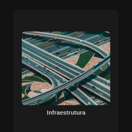
Sobre o Case Infraestrutura
A parceria no gerenciamento de infraestruturas
urbanas destacou a capacidade da SETE em
personalizar soluções tecnológicas para gestão
pública. Com o apoio do Regente e ferramentas
de geoprocessamento, sistemas foram
desenvolvidos para o gerenciamento de
pavimentações, áreas verdes e redes de
drenagem, permitindo maior eficiência, controle e
precisão na execução das operações.
Infraestrutura