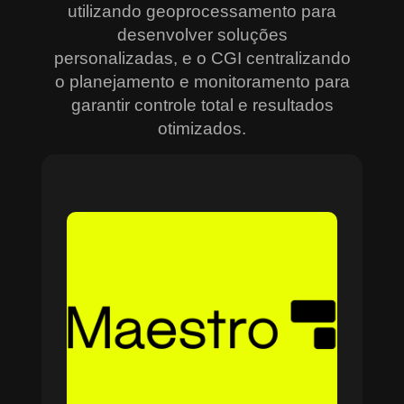
utilizando geoprocessamento para
desenvolver soluções
personalizadas, e o CGI centralizando
o planejamento e monitoramento para
garantir controle total e resultados
otimizados.
Sobre o Maestro
O Maestro é a solução definitiva para gerenciar
contratos, equipes, projetos e processos
empresariais de forma integrada e eficiente. Ideal
para empresas que enfrentam dificuldades em
centralizar informações e acompanhar o
progresso de atividades críticas, o sistema
combina tecnologia de ponta e acessibilidade,
com acesso via nuvem e aplicativos mobile. O
Maestro facilita desde o planejamento estratégico