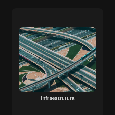
Sobre o Case Infraestrutura
A parceria no gerenciamento de infraestruturas
urbanas destacou a capacidade da SETE em
personalizar soluções tecnológicas para gestão
pública. Com o apoio do Regente e ferramentas
de geoprocessamento, sistemas foram
desenvolvidos para o gerenciamento de
pavimentações, áreas verdes e redes de
drenagem, permitindo maior eficiência, controle e
precisão na execução das operações.
Infraestrutura