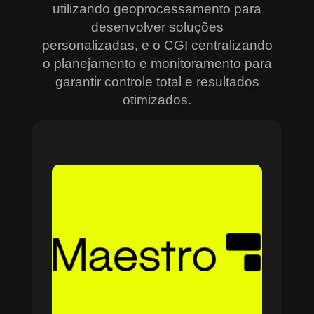
utilizando geoprocessamento para
desenvolver soluções
personalizadas, e o CGI centralizando
o planejamento e monitoramento para
garantir controle total e resultados
otimizados.
Sobre o Maestro
O Maestro é a solução definitiva para gerenciar
contratos, equipes, projetos e processos
empresariais de forma integrada e eficiente. Ideal
para empresas que enfrentam dificuldades em
centralizar informações e acompanhar o
progresso de atividades críticas, o sistema
combina tecnologia de ponta e acessibilidade,
com acesso via nuvem e aplicativos mobile. O
Maestro facilita desde o planejamento estratégico