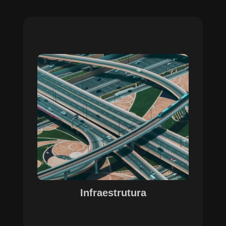
Sobre o Case Infraestrutura
A parceria no gerenciamento de infraestruturas
urbanas destacou a capacidade da SETE em
personalizar soluções tecnológicas para gestão
pública. Com o apoio do Regente e ferramentas
de geoprocessamento, sistemas foram
desenvolvidos para o gerenciamento de
pavimentações, áreas verdes e redes de
drenagem, permitindo maior eficiência, controle e
precisão na execução das operações.
Infraestrutura