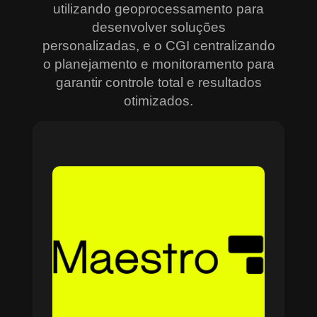
utilizando geoprocessamento para
desenvolver soluções
personalizadas, e o CGI centralizando
o planejamento e monitoramento para
garantir controle total e resultados
otimizados.
Sobre o Maestro
O Maestro é a solução definitiva para gerenciar
contratos, equipes, projetos e processos
empresariais de forma integrada e eficiente. Ideal
para empresas que enfrentam dificuldades em
centralizar informações e acompanhar o
progresso de atividades críticas, o sistema
combina tecnologia de ponta e acessibilidade,
com acesso via nuvem e aplicativos mobile. O
Maestro facilita desde o planejamento estratégico