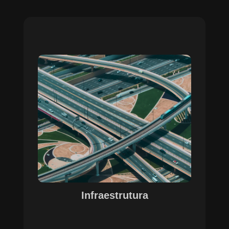
Sobre o Case Infraestrutura
A parceria no gerenciamento de infraestruturas
urbanas destacou a capacidade da SETE em
personalizar soluções tecnológicas para gestão
pública. Com o apoio do Regente e ferramentas
de geoprocessamento, sistemas foram
desenvolvidos para o gerenciamento de
pavimentações, áreas verdes e redes de
drenagem, permitindo maior eficiência, controle e
precisão na execução das operações.
Infraestrutura