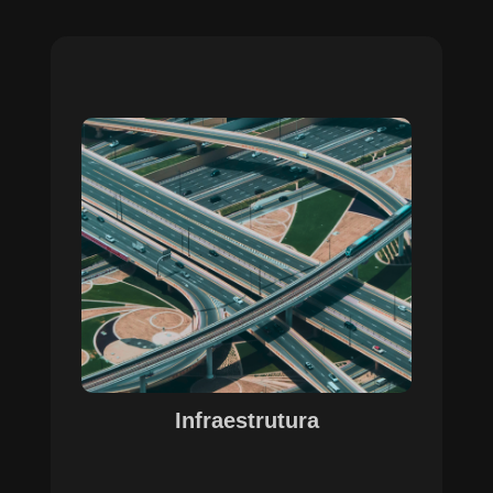
Sobre o Case Infraestrutura
A parceria no gerenciamento de infraestruturas
urbanas destacou a capacidade da SETE em
personalizar soluções tecnológicas para gestão
pública. Com o apoio do Regente e ferramentas
de geoprocessamento, sistemas foram
desenvolvidos para o gerenciamento de
pavimentações, áreas verdes e redes de
drenagem, permitindo maior eficiência, controle e
precisão na execução das operações.
Infraestrutura