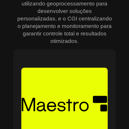
utilizando geoprocessamento para
desenvolver soluções
personalizadas, e o CGI centralizando
o planejamento e monitoramento para
garantir controle total e resultados
otimizados.
Sobre o Maestro
O Maestro é a solução definitiva para gerenciar
contratos, equipes, projetos e processos
empresariais de forma integrada e eficiente. Ideal
para empresas que enfrentam dificuldades em
centralizar informações e acompanhar o
progresso de atividades críticas, o sistema
combina tecnologia de ponta e acessibilidade,
com acesso via nuvem e aplicativos mobile. O
Maestro facilita desde o planejamento estratégico