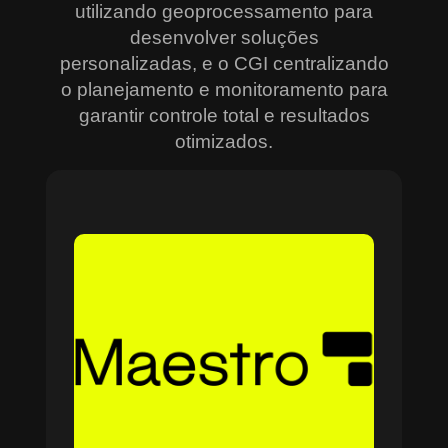
utilizando geoprocessamento para
desenvolver soluções
personalizadas, e o CGI centralizando
o planejamento e monitoramento para
garantir controle total e resultados
otimizados.
Sobre o Maestro
O Maestro é a solução definitiva para gerenciar
contratos, equipes, projetos e processos
empresariais de forma integrada e eficiente. Ideal
para empresas que enfrentam dificuldades em
centralizar informações e acompanhar o
progresso de atividades críticas, o sistema
combina tecnologia de ponta e acessibilidade,
com acesso via nuvem e aplicativos mobile. O
Maestro facilita desde o planejamento estratégico