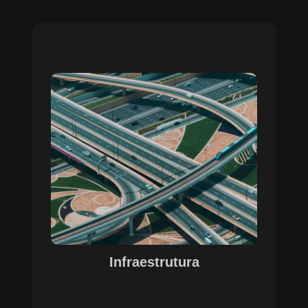
Sobre o Case Infraestrutura
A parceria no gerenciamento de infraestruturas
urbanas destacou a capacidade da SETE em
personalizar soluções tecnológicas para gestão
pública. Com o apoio do Regente e ferramentas
de geoprocessamento, sistemas foram
desenvolvidos para o gerenciamento de
pavimentações, áreas verdes e redes de
drenagem, permitindo maior eficiência, controle e
precisão na execução das operações.
Infraestrutura