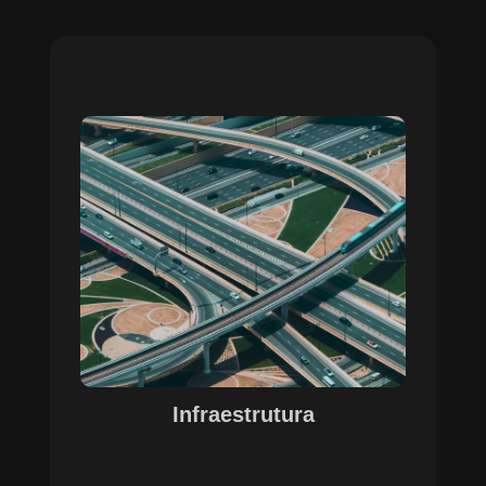
Sobre o Case Infraestrutura
A parceria no gerenciamento de infraestruturas
urbanas destacou a capacidade da SETE em
personalizar soluções tecnológicas para gestão
pública. Com o apoio do Regente e ferramentas
de geoprocessamento, sistemas foram
desenvolvidos para o gerenciamento de
pavimentações, áreas verdes e redes de
drenagem, permitindo maior eficiência, controle e
precisão na execução das operações.
Infraestrutura