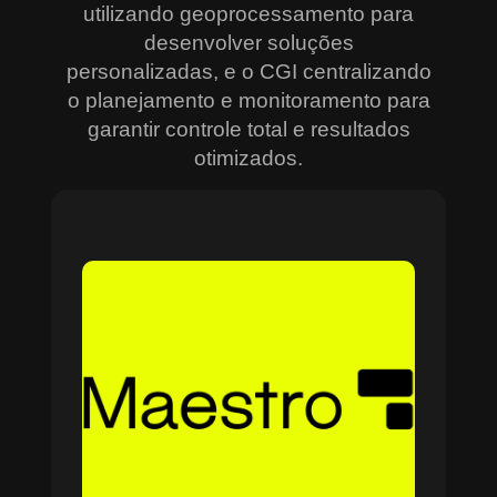
utilizando geoprocessamento para
desenvolver soluções
personalizadas, e o CGI centralizando
o planejamento e monitoramento para
garantir controle total e resultados
otimizados.
Sobre o Maestro
O Maestro é a solução definitiva para gerenciar
contratos, equipes, projetos e processos
empresariais de forma integrada e eficiente. Ideal
para empresas que enfrentam dificuldades em
centralizar informações e acompanhar o
progresso de atividades críticas, o sistema
combina tecnologia de ponta e acessibilidade,
com acesso via nuvem e aplicativos mobile. O
Maestro facilita desde o planejamento estratégico