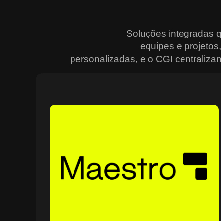
Soluções integradas 
equipes e projeto
personalizadas, e o CGI centralizan
Sobre o Maestro
O Maestro é a solução definitiva para gerenciar
contratos, equipes, projetos e processos empresariais
de forma integrada e eficiente. Ideal para empresas qu
enfrentam dificuldades em centralizar informações e
acompanhar o progresso de atividades críticas, o
sistema combina tecnologia de ponta e acessibilidade,
com acesso via nuvem e aplicativos mobile. O Maestro
facilita desde o planejamento estratégico até a execuçã
no campo, utilizando dashboards interativos e