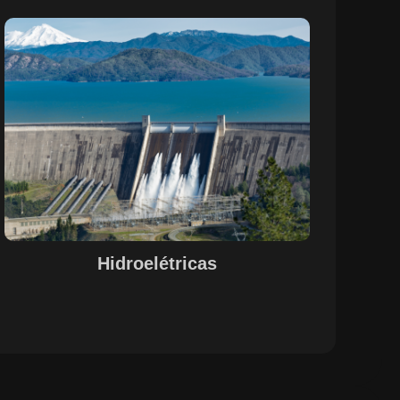
Sobre o Case Hidroelétricas
A parceria entre a EPS e a SETE, com o suporte do
Maestro, otimizou o controle de pessoal, documentação
e evidências de processos nas operações de
hidrelétricas. A centralização das informações e a
automação de processos garantiram uma gestão
integrada e eficiente, alinhada às necessidades do setor.
A solução proporcionou maior visibilidade, conformidade
legal e agilidade na gestão de recursos humanos e
operações, promovendo um ambiente de trabalho mais
estruturado e funcional.
Hidroelétricas