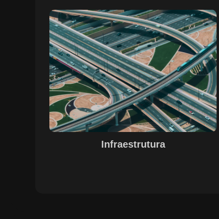
Sobre o Case Infraestrutura
A parceria no gerenciamento de infraestruturas urbana
destacou a capacidade da SETE em personalizar
soluções tecnológicas para gestão pública. Com o apoi
do Regente e ferramentas de geoprocessamento,
sistemas foram desenvolvidos para o gerenciamento d
pavimentações, áreas verdes e redes de drenagem,
permitindo maior eficiência, controle e precisão na
execução das operações.
Infraestrutura