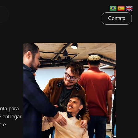
Contato
nta para
é entregar
s e