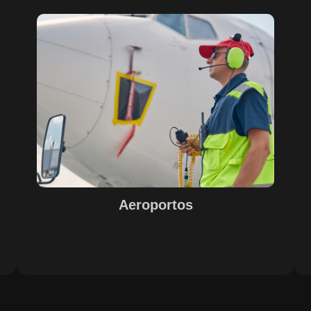
Sobre o Case Aeroportos
A parceria entre SECURITY, EPS, Juiz de Fora e SETE,
s
com o suporte do Maestro, trouxe soluções inovadoras
para o sucesso na gestão e operação de aeroportos. A
o
implementação de tecnologias avançadas garantiu
eficiência e excelência nos resultados, com destaque
e
para o controle de acesso, limpeza e conservação,
segurança e otimização de processos operacionais. A
digitalização e automação de processos internos
proporcionaram agilidade e precisão nas operações.
Aeroportos