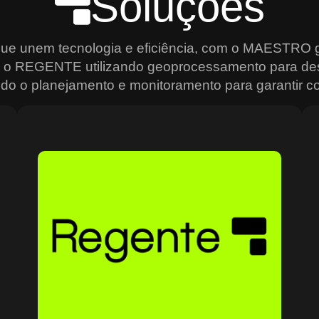
Soluções
que unem tecnologia e eficiência, com o MAESTRO g
s, o REGENTE utilizando geoprocessamento para de
do o planejamento e monitoramento para garantir con
Sobre o Regente
O Regente é a plataforma ideal para quem precisa de
e
agilidade na análise e gestão de dados geoespaciais.
Usando geoprocessamento de alta precisão, ele permite
mapear, monitorar e planejar operações de forma
estratégica, criando mapas interativos, relatórios
analíticos e um controle total sobre os recursos
o
geográficos. Ideal para setores que dependem de
grandes volumes de dados, como transporte e