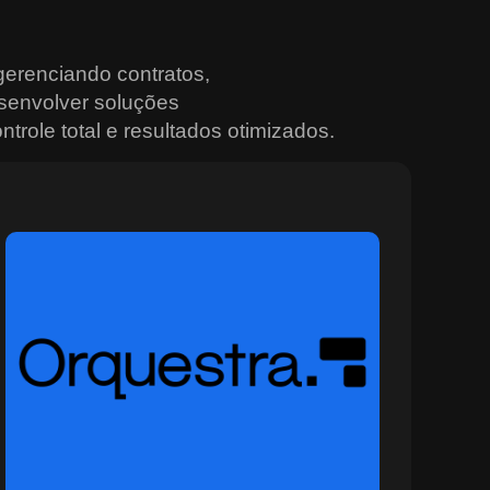
erenciando contratos,
senvolver soluções
trole total e resultados otimizados.
Sobre o Orquestra
O Orquestra é a plataforma ideal para quem busca
controle total e integração nas operações urbanas e
institucionais. Desenvolvida para ambientes
multiagência, ela conecta sistemas, sensores e equipes
em tempo real, promovendo decisões mais rápidas e
eficazes. Com recursos avançados de monitoramento,
painéis situacionais e geração automática de alertas, o
Orquestra permite planejar, rastrear e coordenar ações
com alto nível de precisão e segurança. Ideal para
setores que operam em cenários dinâmicos, como