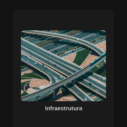
Sobre o Case Infraestrutura
A parceria no gerenciamento de infraestruturas
urbanas destacou a capacidade da SETE em
personalizar soluções tecnológicas para gestão
pública. Com o apoio do Regente e ferramentas
de geoprocessamento, sistemas foram
desenvolvidos para o gerenciamento de
pavimentações, áreas verdes e redes de
drenagem, permitindo maior eficiência, controle e
precisão na execução das operações.
Infraestrutura