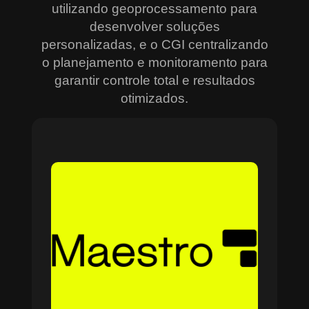
utilizando geoprocessamento para
desenvolver soluções
personalizadas, e o CGI centralizando
o planejamento e monitoramento para
garantir controle total e resultados
otimizados.
Sobre o Maestro
O Maestro é a solução definitiva para gerenciar
contratos, equipes, projetos e processos
empresariais de forma integrada e eficiente. Ideal
para empresas que enfrentam dificuldades em
centralizar informações e acompanhar o
progresso de atividades críticas, o sistema
combina tecnologia de ponta e acessibilidade,
com acesso via nuvem e aplicativos mobile. O
Maestro facilita desde o planejamento estratégico