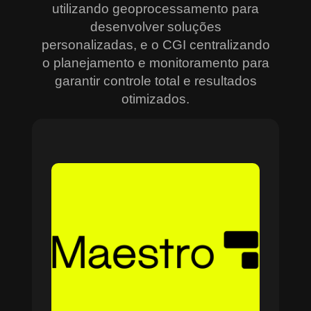
utilizando geoprocessamento para
desenvolver soluções
personalizadas, e o CGI centralizando
o planejamento e monitoramento para
garantir controle total e resultados
otimizados.
Sobre o Maestro
O Maestro é a solução definitiva para gerenciar
contratos, equipes, projetos e processos
empresariais de forma integrada e eficiente. Ideal
para empresas que enfrentam dificuldades em
centralizar informações e acompanhar o
progresso de atividades críticas, o sistema
combina tecnologia de ponta e acessibilidade,
com acesso via nuvem e aplicativos mobile. O
Maestro facilita desde o planejamento estratégico