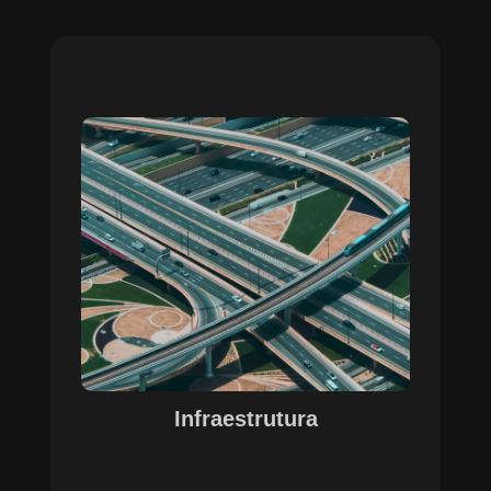
Sobre o Case Infraestrutura
A parceria no gerenciamento de infraestruturas
urbanas destacou a capacidade da SETE em
personalizar soluções tecnológicas para gestão
pública. Com o apoio do Regente e ferramentas
de geoprocessamento, sistemas foram
desenvolvidos para o gerenciamento de
pavimentações, áreas verdes e redes de
drenagem, permitindo maior eficiência, controle e
precisão na execução das operações.
Infraestrutura