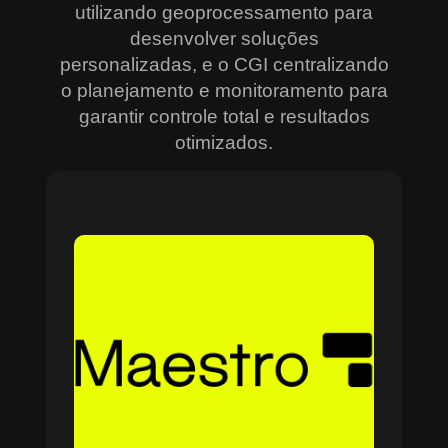
utilizando geoprocessamento para
desenvolver soluções
personalizadas, e o CGI centralizando
o planejamento e monitoramento para
garantir controle total e resultados
otimizados.
Sobre o Maestro
O Maestro é a solução definitiva para gerenciar
contratos, equipes, projetos e processos
empresariais de forma integrada e eficiente. Ideal
para empresas que enfrentam dificuldades em
centralizar informações e acompanhar o
progresso de atividades críticas, o sistema
combina tecnologia de ponta e acessibilidade,
com acesso via nuvem e aplicativos mobile. O
Maestro facilita desde o planejamento estratégico