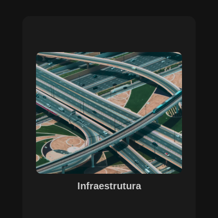
Sobre o Case Infraestrutura
A parceria no gerenciamento de infraestruturas
urbanas destacou a capacidade da SETE em
personalizar soluções tecnológicas para gestão
pública. Com o apoio do Regente e ferramentas
de geoprocessamento, sistemas foram
desenvolvidos para o gerenciamento de
pavimentações, áreas verdes e redes de
drenagem, permitindo maior eficiência, controle e
precisão na execução das operações.
Infraestrutura