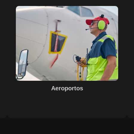
Sobre o Case Aeroportos
A parceria entre SECURITY, EPS, Juiz de Fora e SETE,
s
com o suporte do Maestro, trouxe soluções inovadoras
para o sucesso na gestão e operação de aeroportos. A
o
implementação de tecnologias avançadas garantiu
eficiência e excelência nos resultados, com destaque
e
para o controle de acesso, limpeza e conservação,
segurança e otimização de processos operacionais. A
digitalização e automação de processos internos
proporcionaram agilidade e precisão nas operações.
Aeroportos