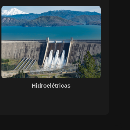
Sobre o Case Hidroelétricas
A parceria entre a EPS e a SETE, com o suporte do
Maestro, otimizou o controle de pessoal, documentação
e evidências de processos nas operações de
hidrelétricas. A centralização das informações e a
automação de processos garantiram uma gestão
integrada e eficiente, alinhada às necessidades do setor.
A solução proporcionou maior visibilidade, conformidade
legal e agilidade na gestão de recursos humanos e
operações, promovendo um ambiente de trabalho mais
estruturado e funcional.
Hidroelétricas