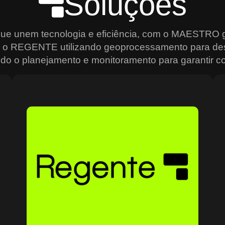
Soluções
que unem tecnologia e eficiência, com o MAESTRO g
s, o REGENTE utilizando geoprocessamento para de
do o planejamento e monitoramento para garantir con
Sobre o Regente
O Regente é a plataforma ideal para quem precisa de
e
agilidade na análise e gestão de dados geoespaciais.
Usando geoprocessamento de alta precisão, ele permite
mapear, monitorar e planejar operações de forma
estratégica, criando mapas interativos, relatórios
analíticos e um controle total sobre os recursos
o
geográficos. Ideal para setores que dependem de
grandes volumes de dados, como transporte e