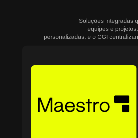
Soluções integradas 
equipes e projeto
personalizadas, e o CGI centralizan
Sobre o Maestro
O Maestro é a solução definitiva para gerenciar
contratos, equipes, projetos e processos empresariais
de forma integrada e eficiente. Ideal para empresas qu
enfrentam dificuldades em centralizar informações e
acompanhar o progresso de atividades críticas, o
sistema combina tecnologia de ponta e acessibilidade,
com acesso via nuvem e aplicativos mobile. O Maestro
facilita desde o planejamento estratégico até a execuçã
no campo, utilizando dashboards interativos e