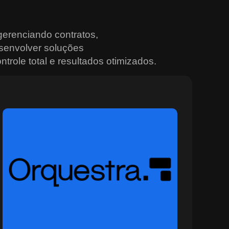
erenciando contratos,
senvolver soluções
trole total e resultados otimizados.
Sobre o Orquestra
O Orquestra é a plataforma ideal para quem busca
controle total e integração nas operações urbanas e
institucionais. Desenvolvida para ambientes
multiagência, ela conecta sistemas, sensores e equipes
em tempo real, promovendo decisões mais rápidas e
eficazes. Com recursos avançados de monitoramento,
painéis situacionais e geração automática de alertas, o
Orquestra permite planejar, rastrear e coordenar ações
com alto nível de precisão e segurança. Ideal para
setores que operam em cenários dinâmicos, como