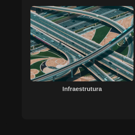
Sobre o Case Infraestrutura
A parceria no gerenciamento de infraestruturas urbana
destacou a capacidade da SETE em personalizar
soluções tecnológicas para gestão pública. Com o apoi
do Regente e ferramentas de geoprocessamento,
sistemas foram desenvolvidos para o gerenciamento d
pavimentações, áreas verdes e redes de drenagem,
permitindo maior eficiência, controle e precisão na
execução das operações.
Infraestrutura