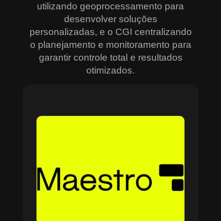
utilizando geoprocessamento para
desenvolver soluções
personalizadas, e o CGI centralizando
o planejamento e monitoramento para
garantir controle total e resultados
otimizados.
Sobre o Maestro
O Maestro é a solução definitiva para gerenciar
contratos, equipes, projetos e processos
empresariais de forma integrada e eficiente. Ideal
para empresas que enfrentam dificuldades em
centralizar informações e acompanhar o
progresso de atividades críticas, o sistema
combina tecnologia de ponta e acessibilidade,
com acesso via nuvem e aplicativos mobile. O
Maestro facilita desde o planejamento estratégico