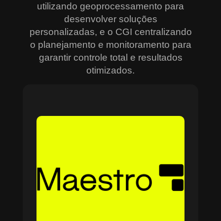
utilizando geoprocessamento para
desenvolver soluções
personalizadas, e o CGI centralizando
o planejamento e monitoramento para
garantir controle total e resultados
otimizados.
Sobre o Maestro
O Maestro é a solução definitiva para gerenciar
contratos, equipes, projetos e processos
empresariais de forma integrada e eficiente. Ideal
para empresas que enfrentam dificuldades em
centralizar informações e acompanhar o
progresso de atividades críticas, o sistema
combina tecnologia de ponta e acessibilidade,
com acesso via nuvem e aplicativos mobile. O
Maestro facilita desde o planejamento estratégico