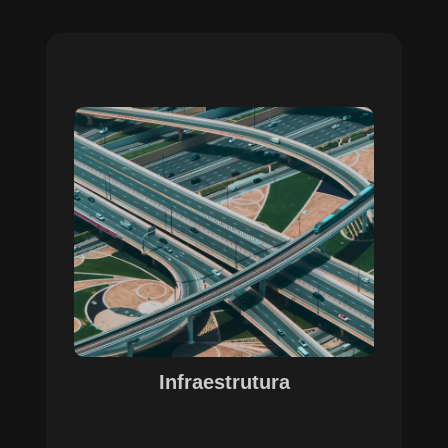
Sobre o Case Infraestrutura
A parceria no gerenciamento de infraestruturas
urbanas destacou a capacidade da SETE em
personalizar soluções tecnológicas para gestão
pública. Com o apoio do Regente e ferramentas
de geoprocessamento, sistemas foram
desenvolvidos para o gerenciamento de
pavimentações, áreas verdes e redes de
drenagem, permitindo maior eficiência, controle e
precisão na execução das operações.
Infraestrutura