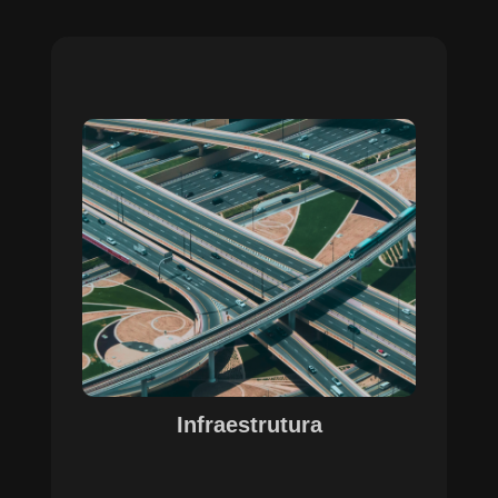
Sobre o Case Infraestrutura
A parceria no gerenciamento de infraestruturas
urbanas destacou a capacidade da SETE em
personalizar soluções tecnológicas para gestão
pública. Com o apoio do Regente e ferramentas
de geoprocessamento, sistemas foram
desenvolvidos para o gerenciamento de
pavimentações, áreas verdes e redes de
drenagem, permitindo maior eficiência, controle e
precisão na execução das operações.
Infraestrutura