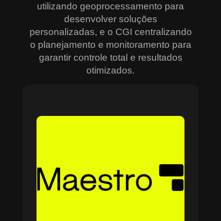
utilizando geoprocessamento para
desenvolver soluções
personalizadas, e o CGI centralizando
o planejamento e monitoramento para
garantir controle total e resultados
otimizados.
Sobre o Maestro
O Maestro é a solução definitiva para gerenciar
contratos, equipes, projetos e processos
empresariais de forma integrada e eficiente. Ideal
para empresas que enfrentam dificuldades em
centralizar informações e acompanhar o
progresso de atividades críticas, o sistema
combina tecnologia de ponta e acessibilidade,
com acesso via nuvem e aplicativos mobile. O
Maestro facilita desde o planejamento estratégico