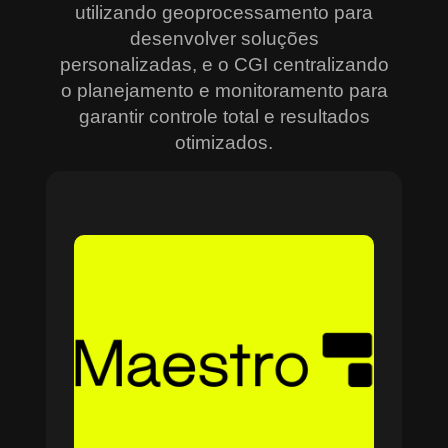
utilizando geoprocessamento para
desenvolver soluções
personalizadas, e o CGI centralizando
o planejamento e monitoramento para
garantir controle total e resultados
otimizados.
Sobre o Maestro
O Maestro é a solução definitiva para gerenciar
contratos, equipes, projetos e processos
empresariais de forma integrada e eficiente. Ideal
para empresas que enfrentam dificuldades em
centralizar informações e acompanhar o
progresso de atividades críticas, o sistema
combina tecnologia de ponta e acessibilidade,
com acesso via nuvem e aplicativos mobile. O
Maestro facilita desde o planejamento estratégico