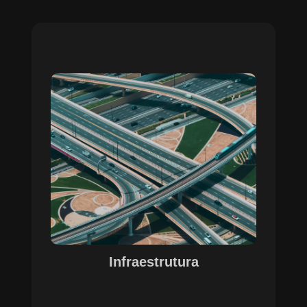
Sobre o Case Infraestrutura
A parceria no gerenciamento de infraestruturas
urbanas destacou a capacidade da SETE em
personalizar soluções tecnológicas para gestão
pública. Com o apoio do Regente e ferramentas
de geoprocessamento, sistemas foram
desenvolvidos para o gerenciamento de
pavimentações, áreas verdes e redes de
drenagem, permitindo maior eficiência, controle e
precisão na execução das operações.
Infraestrutura