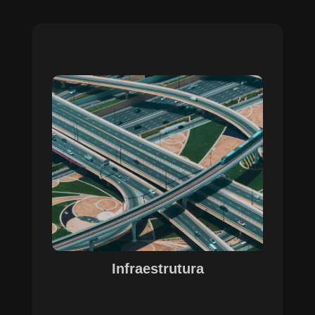
Sobre o Case Infraestrutura
A parceria no gerenciamento de infraestruturas
urbanas destacou a capacidade da SETE em
personalizar soluções tecnológicas para gestão
pública. Com o apoio do Regente e ferramentas
de geoprocessamento, sistemas foram
desenvolvidos para o gerenciamento de
pavimentações, áreas verdes e redes de
drenagem, permitindo maior eficiência, controle e
precisão na execução das operações.
Infraestrutura