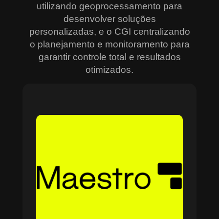
utilizando geoprocessamento para
desenvolver soluções
personalizadas, e o CGI centralizando
o planejamento e monitoramento para
garantir controle total e resultados
otimizados.
Sobre o Maestro
O Maestro é a solução definitiva para gerenciar
contratos, equipes, projetos e processos
empresariais de forma integrada e eficiente. Ideal
para empresas que enfrentam dificuldades em
centralizar informações e acompanhar o
progresso de atividades críticas, o sistema
combina tecnologia de ponta e acessibilidade,
com acesso via nuvem e aplicativos mobile. O
Maestro facilita desde o planejamento estratégico