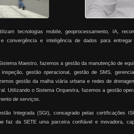
lizam tecnologias mobile, geoprocessamento, IA, reconh
 e convergência e inteligência de dados para entrega
 Sistema Maestro, fazemos a gestão da manutenção de equ
 inspeção, gestão operacional, gestão de SMS, gerenciam
azemos gestão da malha viária urbana e redes de drenag
ral. Utilizando o Sistema Orquestra, fazemos a gestão ope
ento de serviços.
ão Integrada (SGI), consagrado pelas certificações I
ue faz da SETE uma parceira confiável e inovadora, ca