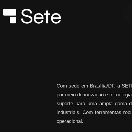
Skip to Main Content
Com sede em Brasília/DF, a SETE
por meio de inovação e tecnol
suporte para uma ampla gama de 
industriais. Com ferramentas robu
operacional.