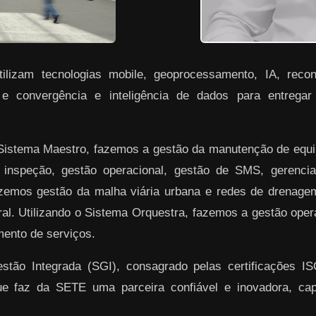
lizam tecnologias mobile, geoprocessamento, IA, reconh
 e convergência e inteligência de dados para entrega
 Sistema Maestro, fazemos a gestão da manutenção de equ
 inspeção, gestão operacional, gestão de SMS, gerenciam
azemos gestão da malha viária urbana e redes de drenag
ral. Utilizando o Sistema Orquestra, fazemos a gestão ope
ento de serviços.
ão Integrada (SGI), consagrado pelas certificações I
ue faz da SETE uma parceira confiável e inovadora, ca