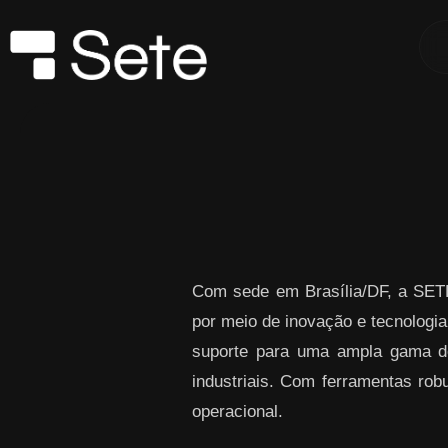
Skip to Main Content
Com sede em Brasília/DF, a SETE
por meio de inovação e tecnol
suporte para uma ampla gama de 
industriais. Com ferramentas robu
operacional.