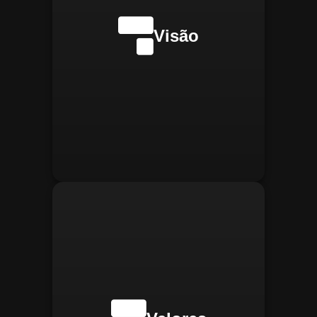
internacionalmente na
transformação digital do
Visão
gerenciamento operacional,
reconhecida pela
confiabilidade, segurança e
manter
Integridade:
inovações tecnológicas.
relações éticas e
transparentes, refletindo a
confiança que construímos.
buscar
Inovação:
constantemente novas
tecnologias para aprimorar
nossas soluções e aumentar
a eficiência operacional de
nossos clientes.
adaptar-se
Agilidade:
rapidamente às novas
necessidades do mercado,
oferecendo respostas
rápidas e eficientes.