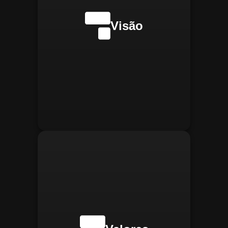
internacionalmente na
transformação digital do
Visão
gerenciamento operacional,
reconhecida pela
confiabilidade, segurança e
manter
Integridade:
inovações tecnológicas.
relações éticas e
transparentes, refletindo a
confiança que construímos.
buscar
Inovação:
constantemente novas
tecnologias para aprimorar
nossas soluções e aumentar
a eficiência operacional de
nossos clientes.
adaptar-se
Agilidade:
rapidamente às novas
necessidades do mercado,
oferecendo respostas
rápidas e eficientes.