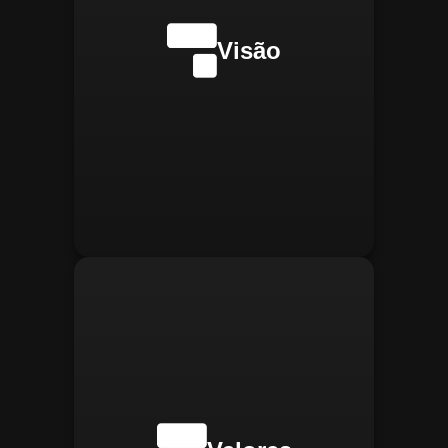
internacionalmente na
transformação digital do
Visão
gerenciamento operacional,
reconhecida pela
confiabilidade, segurança e
manter
Integridade:
inovações tecnológicas.
relações éticas e
transparentes, refletindo a
confiança que construímos.
buscar
Inovação:
constantemente novas
tecnologias para aprimorar
nossas soluções e aumentar
a eficiência operacional de
nossos clientes.
adaptar-se
Agilidade:
rapidamente às novas
necessidades do mercado,
oferecendo respostas
rápidas e eficientes.