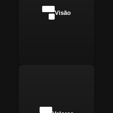
internacionalmente na
transformação digital do
Visão
gerenciamento operacional,
reconhecida pela
confiabilidade, segurança e
manter
Integridade:
inovações tecnológicas.
relações éticas e
transparentes, refletindo a
confiança que construímos.
buscar
Inovação:
constantemente novas
tecnologias para aprimorar
nossas soluções e aumentar
a eficiência operacional de
nossos clientes.
adaptar-se
Agilidade:
rapidamente às novas
necessidades do mercado,
oferecendo respostas
rápidas e eficientes.