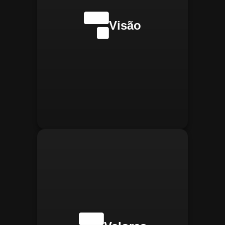
internacionalmente na
transformação digital do
Visão
gerenciamento operacional,
reconhecida pela
confiabilidade, segurança e
manter
Integridade:
inovações tecnológicas.
relações éticas e
transparentes, refletindo a
confiança que construímos.
buscar
Inovação:
constantemente novas
tecnologias para aprimorar
nossas soluções e aumentar
a eficiência operacional de
nossos clientes.
adaptar-se
Agilidade:
rapidamente às novas
necessidades do mercado,
oferecendo respostas
rápidas e eficientes.