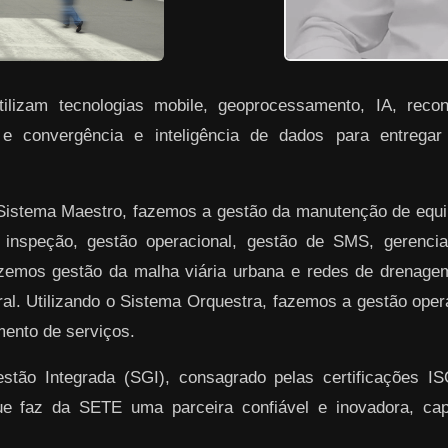
lizam tecnologias mobile, geoprocessamento, IA, reconh
 e convergência e inteligência de dados para entrega
 Sistema Maestro, fazemos a gestão da manutenção de equ
 inspeção, gestão operacional, gestão de SMS, gerenciam
azemos gestão da malha viária urbana e redes de drenag
ral. Utilizando o Sistema Orquestra, fazemos a gestão ope
ento de serviços.
ão Integrada (SGI), consagrado pelas certificações I
ue faz da SETE uma parceira confiável e inovadora, ca