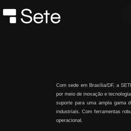
Skip to Main Content
Com sede em Brasília/DF, a SETE
por meio de inovação e tecnol
suporte para uma ampla gama de 
industriais. Com ferramentas robu
operacional.