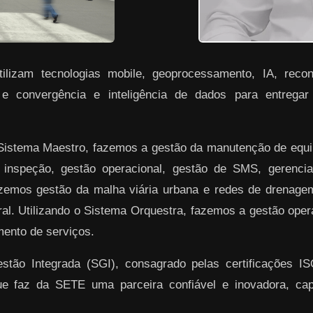
lizam tecnologias mobile, geoprocessamento, IA, reconh
 e convergência e inteligência de dados para entrega
 Sistema Maestro, fazemos a gestão da manutenção de equ
 inspeção, gestão operacional, gestão de SMS, gerenciam
azemos gestão da malha viária urbana e redes de drenag
ral. Utilizando o Sistema Orquestra, fazemos a gestão ope
ento de serviços.
ão Integrada (SGI), consagrado pelas certificações I
ue faz da SETE uma parceira confiável e inovadora, ca