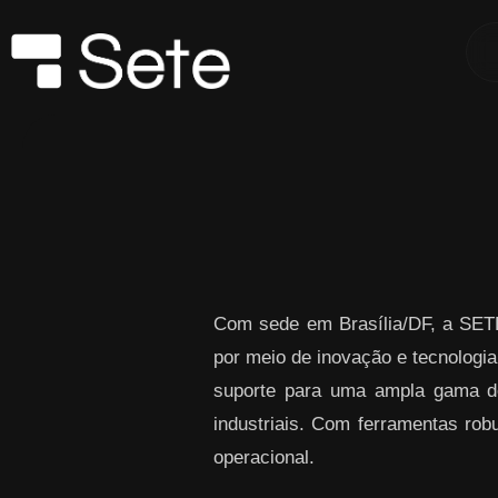
Skip to Main Content
Com sede em Brasília/DF, a SETE
por meio de inovação e tecnol
suporte para uma ampla gama de 
industriais. Com ferramentas robu
operacional.