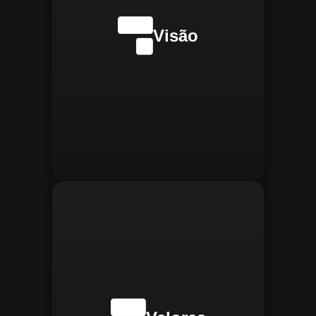
internacionalmente na
transformação digital do
Visão
gerenciamento operacional,
reconhecida pela
confiabilidade, segurança e
manter
Integridade:
inovações tecnológicas.
relações éticas e
transparentes, refletindo a
confiança que construímos.
buscar
Inovação:
constantemente novas
tecnologias para aprimorar
nossas soluções e aumentar
a eficiência operacional de
nossos clientes.
adaptar-se
Agilidade:
rapidamente às novas
necessidades do mercado,
oferecendo respostas
rápidas e eficientes.