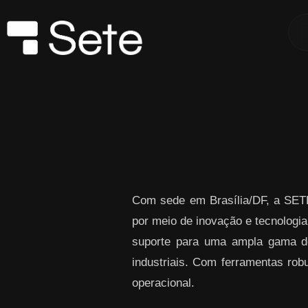
Skip to Main Content
Com sede em Brasília/DF, a SETE
por meio de inovação e tecnol
suporte para uma ampla gama de 
industriais. Com ferramentas robu
operacional.