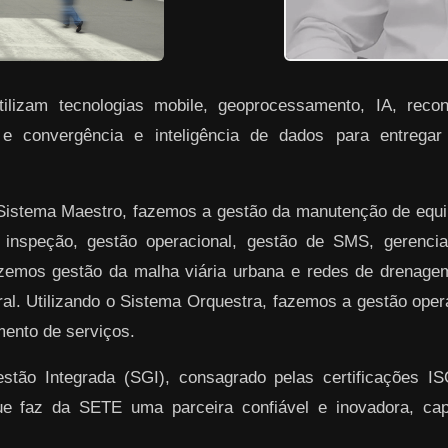
lizam tecnologias mobile, geoprocessamento, IA, reconh
 e convergência e inteligência de dados para entrega
 Sistema Maestro, fazemos a gestão da manutenção de equ
 inspeção, gestão operacional, gestão de SMS, gerenciam
azemos gestão da malha viária urbana e redes de drenag
ral. Utilizando o Sistema Orquestra, fazemos a gestão ope
ento de serviços.
ão Integrada (SGI), consagrado pelas certificações I
ue faz da SETE uma parceira confiável e inovadora, ca