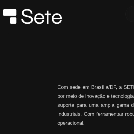
Skip to Main Content
Com sede em Brasília/DF, a SETE
por meio de inovação e tecnol
suporte para uma ampla gama de 
industriais. Com ferramentas robu
operacional.