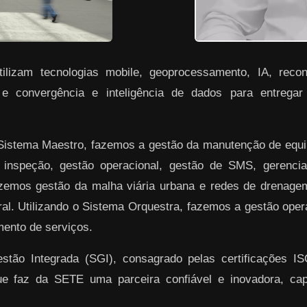
lizam tecnologias mobile, geoprocessamento, IA, reconh
 e convergência e inteligência de dados para entrega
 Sistema Maestro, fazemos a gestão da manutenção de equ
 inspeção, gestão operacional, gestão de SMS, gerenciam
azemos gestão da malha viária urbana e redes de drenag
ral. Utilizando o Sistema Orquestra, fazemos a gestão ope
ento de serviços.
ão Integrada (SGI), consagrado pelas certificações I
ue faz da SETE uma parceira confiável e inovadora, ca