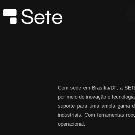
Skip to Main Content
Com sede em Brasília/DF, a SETE
por meio de inovação e tecnol
suporte para uma ampla gama de 
industriais. Com ferramentas robu
operacional.