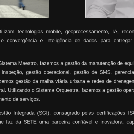
lizam tecnologias mobile, geoprocessamento, IA, reconh
 e convergência e inteligência de dados para entrega
 Sistema Maestro, fazemos a gestão da manutenção de equ
 inspeção, gestão operacional, gestão de SMS, gerenciam
azemos gestão da malha viária urbana e redes de drenag
ral. Utilizando o Sistema Orquestra, fazemos a gestão ope
ento de serviços.
ão Integrada (SGI), consagrado pelas certificações I
ue faz da SETE uma parceira confiável e inovadora, ca