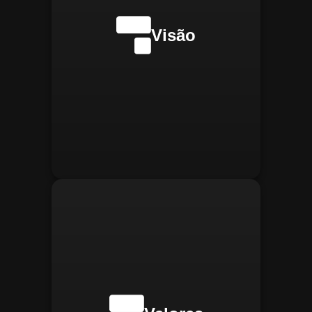
internacionalmente na
transformação digital do
Visão
gerenciamento operacional,
reconhecida pela
confiabilidade, segurança e
manter
Integridade:
inovações tecnológicas.
relações éticas e
transparentes, refletindo a
confiança que construímos.
buscar
Inovação:
constantemente novas
tecnologias para aprimorar
nossas soluções e aumentar
a eficiência operacional de
nossos clientes.
adaptar-se
Agilidade:
rapidamente às novas
necessidades do mercado,
oferecendo respostas
rápidas e eficientes.