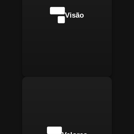
internacionalmente na
transformação digital do
Visão
gerenciamento operacional,
reconhecida pela
confiabilidade, segurança e
manter
Integridade:
inovações tecnológicas.
relações éticas e
transparentes, refletindo a
confiança que construímos.
buscar
Inovação:
constantemente novas
tecnologias para aprimorar
nossas soluções e aumentar
a eficiência operacional de
nossos clientes.
adaptar-se
Agilidade:
rapidamente às novas
necessidades do mercado,
oferecendo respostas
rápidas e eficientes.