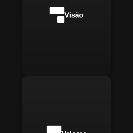
internacionalmente na
transformação digital do
Visão
gerenciamento operacional,
reconhecida pela
confiabilidade, segurança e
manter
Integridade:
inovações tecnológicas.
relações éticas e
transparentes, refletindo a
confiança que construímos.
buscar
Inovação:
constantemente novas
tecnologias para aprimorar
nossas soluções e aumentar
a eficiência operacional de
nossos clientes.
adaptar-se
Agilidade:
rapidamente às novas
necessidades do mercado,
oferecendo respostas
rápidas e eficientes.