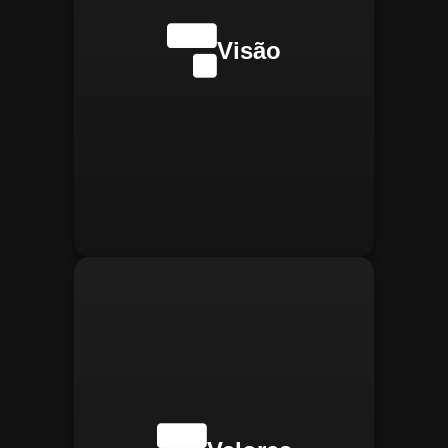
internacionalmente na
transformação digital do
Visão
gerenciamento operacional,
reconhecida pela
confiabilidade, segurança e
manter
Integridade:
inovações tecnológicas.
relações éticas e
transparentes, refletindo a
confiança que construímos.
buscar
Inovação:
constantemente novas
tecnologias para aprimorar
nossas soluções e aumentar
a eficiência operacional de
nossos clientes.
adaptar-se
Agilidade:
rapidamente às novas
necessidades do mercado,
oferecendo respostas
rápidas e eficientes.