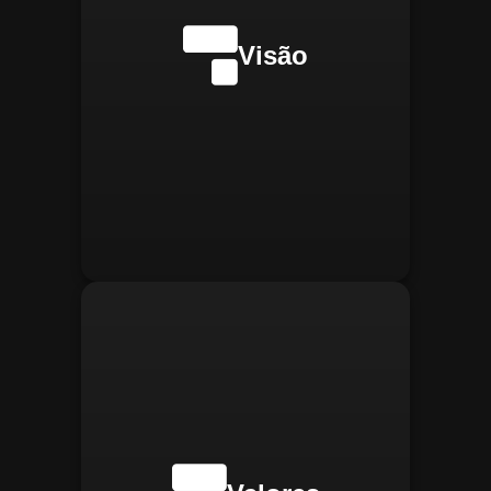
internacionalmente na
transformação digital do
Visão
gerenciamento operacional,
reconhecida pela
confiabilidade, segurança e
manter
Integridade:
inovações tecnológicas.
relações éticas e
transparentes, refletindo a
confiança que construímos.
buscar
Inovação:
constantemente novas
tecnologias para aprimorar
nossas soluções e aumentar
a eficiência operacional de
nossos clientes.
adaptar-se
Agilidade:
rapidamente às novas
necessidades do mercado,
oferecendo respostas
rápidas e eficientes.