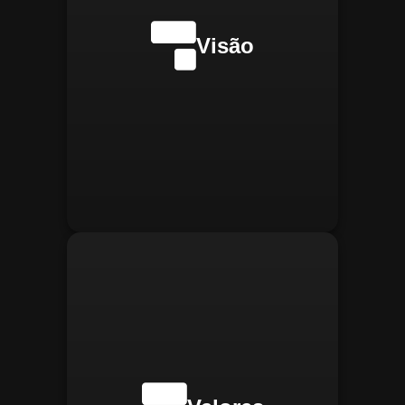
internacionalmente na
transformação digital do
Visão
gerenciamento operacional,
reconhecida pela
confiabilidade, segurança e
manter
Integridade:
inovações tecnológicas.
relações éticas e
transparentes, refletindo a
confiança que construímos.
buscar
Inovação:
constantemente novas
tecnologias para aprimorar
nossas soluções e aumentar
a eficiência operacional de
nossos clientes.
adaptar-se
Agilidade:
rapidamente às novas
necessidades do mercado,
oferecendo respostas
rápidas e eficientes.