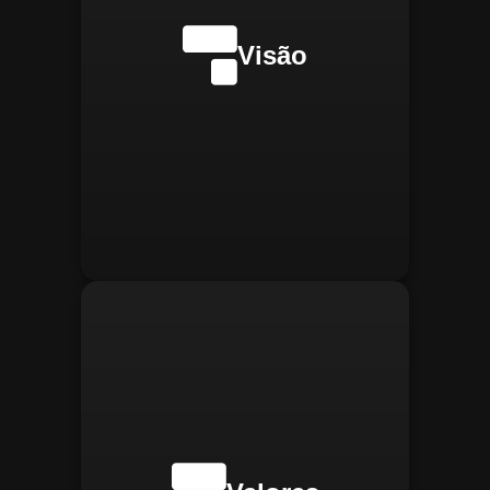
internacionalmente na
transformação digital do
Visão
gerenciamento operacional,
reconhecida pela
confiabilidade, segurança e
manter
Integridade:
inovações tecnológicas.
relações éticas e
transparentes, refletindo a
confiança que construímos.
buscar
Inovação:
constantemente novas
tecnologias para aprimorar
nossas soluções e aumentar
a eficiência operacional de
nossos clientes.
adaptar-se
Agilidade:
rapidamente às novas
necessidades do mercado,
oferecendo respostas
rápidas e eficientes.