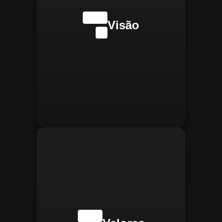
internacionalmente na
transformação digital do
Visão
gerenciamento operacional,
reconhecida pela
confiabilidade, segurança e
manter
Integridade:
inovações tecnológicas.
relações éticas e
transparentes, refletindo a
confiança que construímos.
buscar
Inovação:
constantemente novas
tecnologias para aprimorar
nossas soluções e aumentar
a eficiência operacional de
nossos clientes.
adaptar-se
Agilidade:
rapidamente às novas
necessidades do mercado,
oferecendo respostas
rápidas e eficientes.