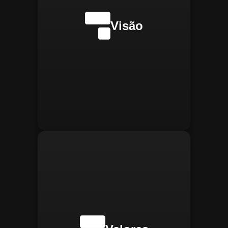
internacionalmente na
transformação digital do
Visão
gerenciamento operacional,
reconhecida pela
confiabilidade, segurança e
manter
Integridade:
inovações tecnológicas.
relações éticas e
transparentes, refletindo a
confiança que construímos.
buscar
Inovação:
constantemente novas
tecnologias para aprimorar
nossas soluções e aumentar
a eficiência operacional de
nossos clientes.
adaptar-se
Agilidade:
rapidamente às novas
necessidades do mercado,
oferecendo respostas
rápidas e eficientes.