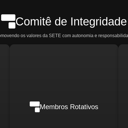
Comitê de Integridade
omovendo os valores da SETE com autonomia e responsabilida
Em casos de crise, poderão ser
ce
convocados:
R
o)
d
Membros Rotativos
Gerente Geral
Gerente Financeiro
o)
i
Gerente de RH
Gerente de Marketing