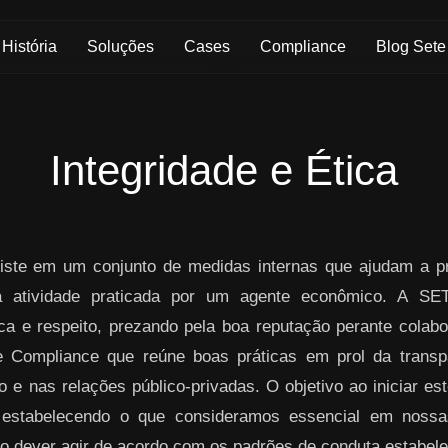
História
Soluções
Cases
Compliance
Blog Sete
Integridade e Ética
ste em um conjunto de medidas internas que ajudam a pre
da atividade praticada por um agente econômico. A S
ica e respeito, prezando pela boa reputação perante colabo
 Compliance que reúne boas práticas em prol da transpa
 e nas relações público-privadas. O objetivo ao iniciar es
 estabelecendo o que consideramos essencial em nos
o dever agir de acordo com os padrões de conduta estabelec