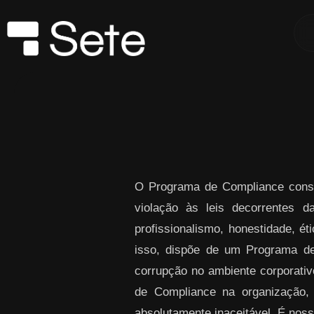
Skip to Main Content
O Programa de Compliance consi
violação às leis decorrentes 
profissionalismo, honestidade, ét
isso, dispõe de um Programa de
corrupção no ambiente corporativo
de Compliance na organização,
absolutamente inaceitável. É noss