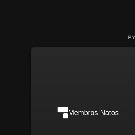
Pr
Nilson Wanderlei (Complian
Officer Intern
Membros Natos
Rafael Melão (Jurídic