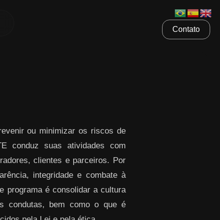
Contato
venir ou minimizar os riscos de
ETE conduz suas atividades com
radores, clientes e parceiros. Por
rência, integridade e combate à
te programa é consolidar a cultura
sas condutas, bem como o que é
idos pela Lei e pela ética.