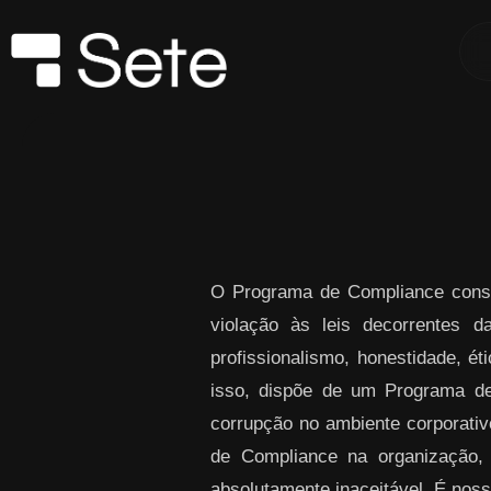
Skip to Main Content
O Programa de Compliance consi
violação às leis decorrentes 
profissionalismo, honestidade, ét
isso, dispõe de um Programa de
corrupção no ambiente corporativo
de Compliance na organização,
absolutamente inaceitável. É noss