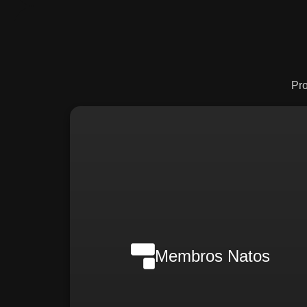
Pr
Nilson Wanderlei (Complian
Officer Intern
Membros Natos
Rafael Melão (Jurídic