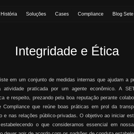
História
Soluções
Cases
Compliance
Blog Sete
Integridade e Ética
ste em um conjunto de medidas internas que ajudam a pre
da atividade praticada por um agente econômico. A S
ica e respeito, prezando pela boa reputação perante colabo
 Compliance que reúne boas práticas em prol da transpa
 e nas relações público-privadas. O objetivo ao iniciar es
 estabelecendo o que consideramos essencial em nos
o dever agir de acordo com os padrões de conduta estabelec