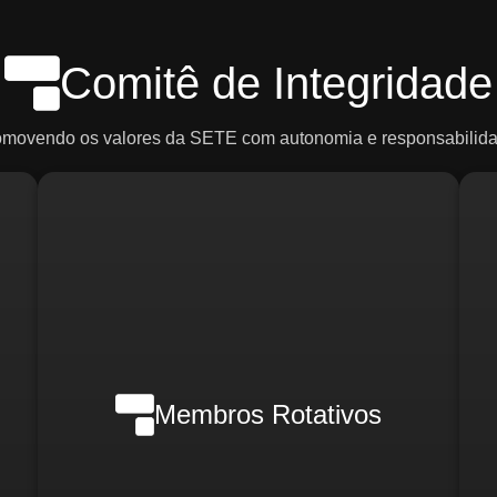
Comitê de Integridade
omovendo os valores da SETE com autonomia e responsabilida
Em casos de crise, poderão ser
ce
convocados:
R
o)
d
Membros Rotativos
Gerente Geral
Gerente Financeiro
o)
i
Gerente de RH
Gerente de Marketing