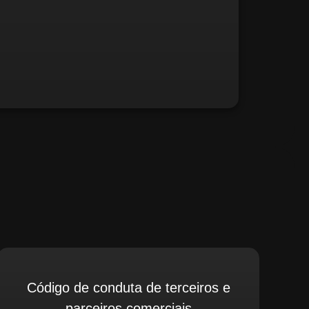
fé, relate possíveis situações irregulares.
Código de conduta de terceiros e
parceiros comerciais