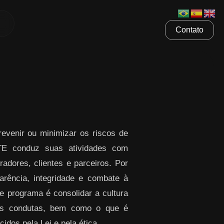
Contato
venir ou minimizar os riscos de
ETE conduz suas atividades com
radores, clientes e parceiros. Por
rência, integridade e combate à
te programa é consolidar a cultura
sas condutas, bem como o que é
idos pela Lei e pela ética.