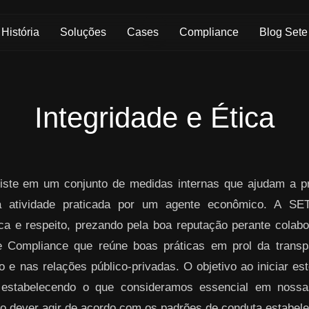
História
Soluções
Cases
Compliance
Blog Sete
Integridade e Ética
ste em um conjunto de medidas internas que ajudam a pre
da atividade praticada por um agente econômico. A S
ica e respeito, prezando pela boa reputação perante colabo
 Compliance que reúne boas práticas em prol da transpa
 e nas relações público-privadas. O objetivo ao iniciar es
 estabelecendo o que consideramos essencial em nos
o dever agir de acordo com os padrões de conduta estabelec