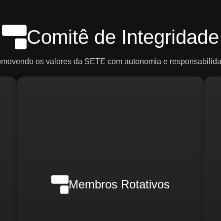
Comitê de Integridade
omovendo os valores da SETE com autonomia e responsabilida
Em casos de crise, poderão ser
ce
convocados:
R
o)
d
Membros Rotativos
Gerente Geral
Gerente Financeiro
o)
i
Gerente de RH
Gerente de Marketing