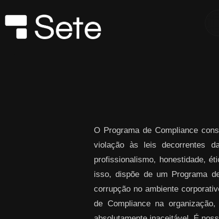
Skip to Main Content
O Programa de Compliance consi
violação às leis decorrentes 
profissionalismo, honestidade, ét
isso, dispõe de um Programa de
corrupção no ambiente corporativo
de Compliance na organização,
absolutamente inaceitável. É noss