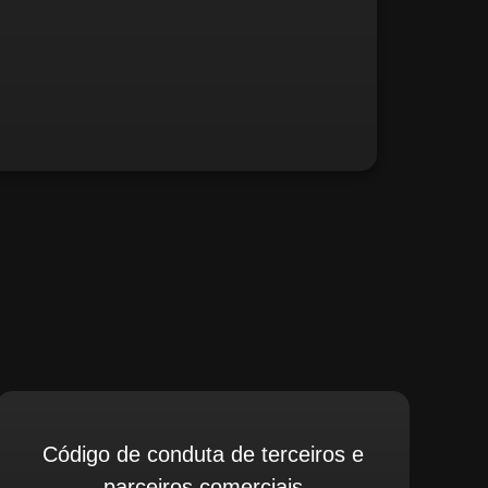
fé, relate possíveis situações irregulares.
Código de conduta de terceiros e
parceiros comerciais