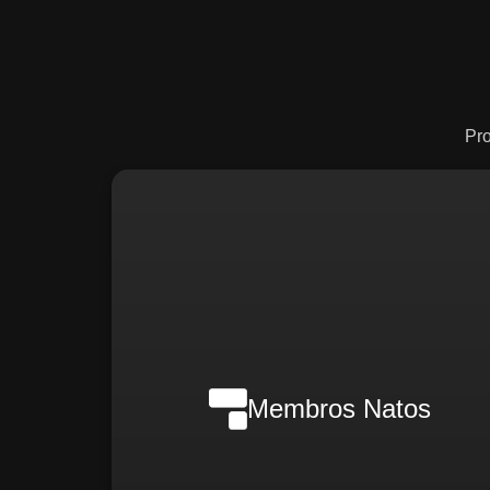
Pr
Nilson Wanderlei (Complian
Officer Intern
Membros Natos
Rafael Melão (Jurídic