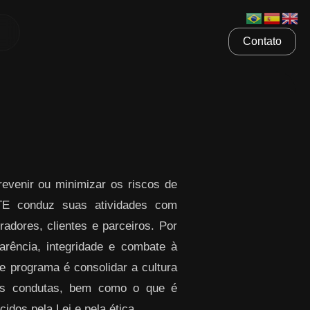
Contato
venir ou minimizar os riscos de
ETE conduz suas atividades com
radores, clientes e parceiros. Por
rência, integridade e combate à
te programa é consolidar a cultura
sas condutas, bem como o que é
idos pela Lei e pela ética.