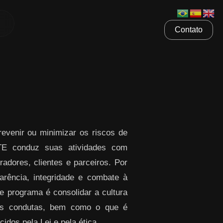
Contato
venir ou minimizar os riscos de
ETE conduz suas atividades com
radores, clientes e parceiros. Por
rência, integridade e combate à
te programa é consolidar a cultura
sas condutas, bem como o que é
idos pela Lei e pela ética.