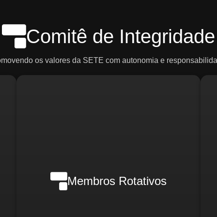
Comitê de Integridade
omovendo os valores da SETE com autonomia e responsabilida
Em casos de crise, poderão ser
ce
convocados:
R
o)
d
Membros Rotativos
Gerente Geral
Gerente Financeiro
o)
i
Gerente de RH
Gerente de Marketing