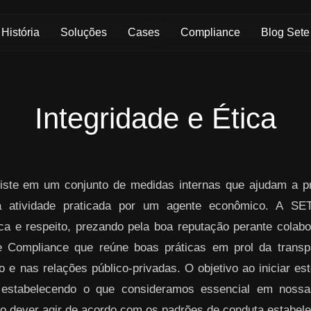
História
Soluções
Cases
Compliance
Blog Sete
Integridade e Ética
ste em um conjunto de medidas internas que ajudam a pre
da atividade praticada por um agente econômico. A S
ica e respeito, prezando pela boa reputação perante colabo
 Compliance que reúne boas práticas em prol da transpa
 e nas relações público-privadas. O objetivo ao iniciar es
 estabelecendo o que consideramos essencial em nos
o dever agir de acordo com os padrões de conduta estabelec