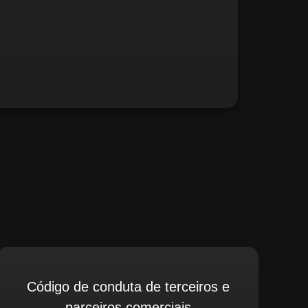
fé, relate possíveis situações irregulares.
Código de conduta de terceiros e
parceiros comerciais