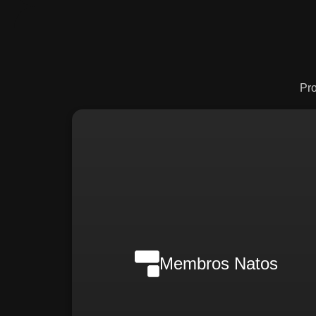
Pr
Nilson Wanderlei (Complian
Officer Intern
Membros Natos
Rafael Melão (Jurídic