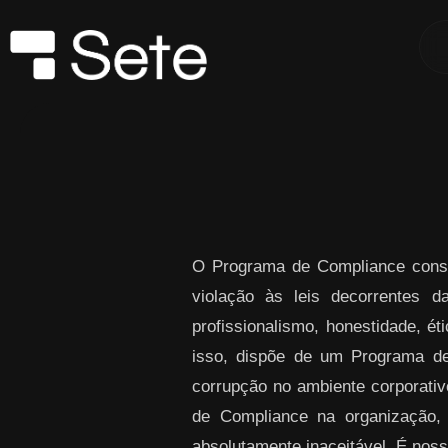
Skip to Main Content
O Programa de Compliance consi
violação às leis decorrentes 
profissionalismo, honestidade, ét
isso, dispõe de um Programa de
corrupção no ambiente corporativo
de Compliance na organização,
absolutamente inaceitável. É noss