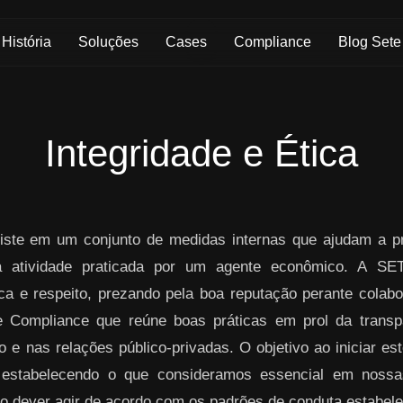
História
Soluções
Cases
Compliance
Blog Sete
Integridade e Ética
ste em um conjunto de medidas internas que ajudam a pre
da atividade praticada por um agente econômico. A S
ica e respeito, prezando pela boa reputação perante colabo
 Compliance que reúne boas práticas em prol da transpa
 e nas relações público-privadas. O objetivo ao iniciar es
 estabelecendo o que consideramos essencial em nos
o dever agir de acordo com os padrões de conduta estabelec