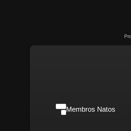
Pr
Nilson Wanderlei (Complian
Officer Intern
Membros Natos
Rafael Melão (Jurídic