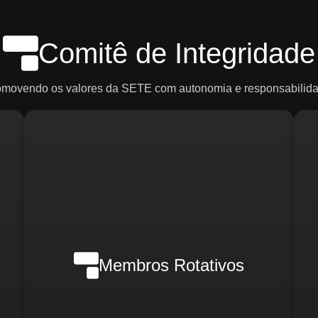
Comitê de Integridade
omovendo os valores da SETE com autonomia e responsabilida
Em casos de crise, poderão ser
ce
convocados:
R
o)
d
Membros Rotativos
Gerente Geral
Gerente Financeiro
o)
i
Gerente de RH
Gerente de Marketing