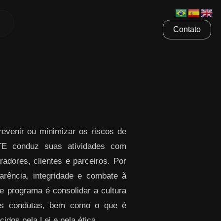
Contato
venir ou minimizar os riscos de
ETE conduz suas atividades com
radores, clientes e parceiros. Por
rência, integridade e combate à
te programa é consolidar a cultura
sas condutas, bem como o que é
idos pela Lei e pela ética.