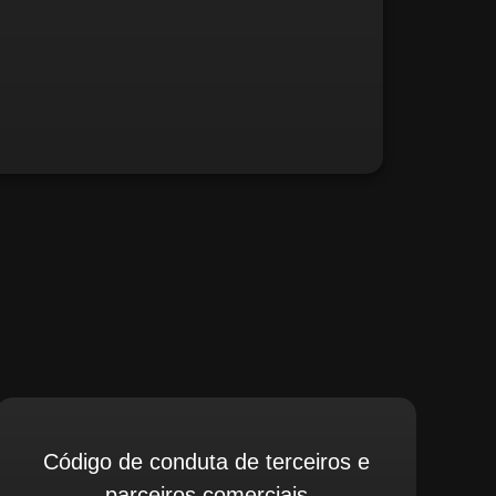
fé, relate possíveis situações irregulares.
Código de conduta de terceiros e
parceiros comerciais