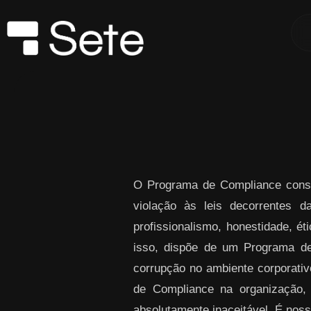
Skip to Main Content
O Programa de Compliance consi
violação às leis decorrentes 
profissionalismo, honestidade, ét
isso, dispõe de um Programa de
corrupção no ambiente corporativo
de Compliance na organização,
absolutamente inaceitável. É noss