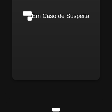
Recomendamos que a denúncia seja bem
detalhada para facilitar o processo de
apuração, que será regido pela
Em Caso de Suspeita
confiabilidade e independência. Não será
permitida a retaliação de qualquer forma ao
denunciante que, de boa-fé, relate
possíveis situações irregulares.