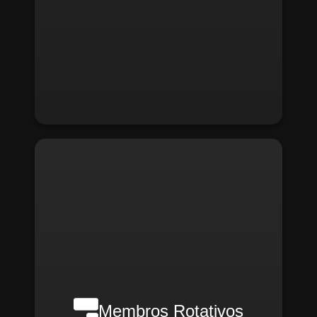
Em casos de crise, poderão ser
convocados:
Membros Rotativos
Gerente Geral