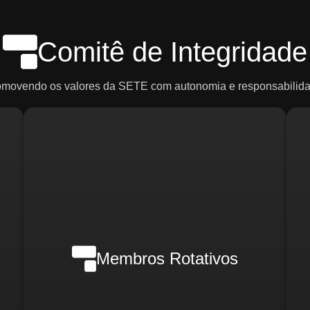
Comitê de Integridade
omovendo os valores da SETE com autonomia e responsabilida
Em casos de crise, poderão ser
ce
convocados:
R
o)
d
Membros Rotativos
Gerente Geral
Gerente Financeiro
o)
i
Gerente de RH
Gerente de Marketing