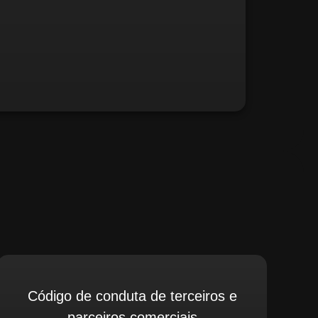
fé, relate possíveis situações irregulares.
Código de conduta de terceiros e
parceiros comerciais