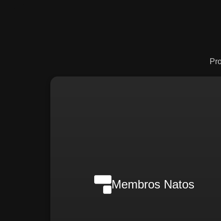
Pr
Nilson Wanderlei (Complian
Officer Intern
Membros Natos
Rafael Melão (Jurídic