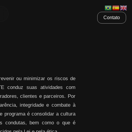
Contato
venir ou minimizar os riscos de
ETE conduz suas atividades com
radores, clientes e parceiros. Por
rência, integridade e combate à
te programa é consolidar a cultura
sas condutas, bem como o que é
idos pela Lei e pela ética.