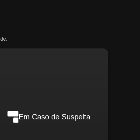
de.
Telefone:
+55 (61) 99861-7198
Saiba Mais
Denúncias:
ecomendamos que a denúncia seja bem
etalhada para facilitar o processo de
Em Caso de Suspeita
apuração, que será regido pela confiabilidade e
ndependência. Não será permitida a retaliação
de qualquer forma ao denunciante que, de boa-