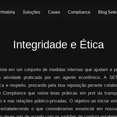
História
Soluções
Cases
Compliance
Blog Sete
Integridade e Ética
ste em um conjunto de medidas internas que ajudam a pre
da atividade praticada por um agente econômico. A S
ica e respeito, prezando pela boa reputação perante colabo
 Compliance que reúne boas práticas em prol da transpa
 e nas relações público-privadas. O objetivo ao iniciar es
 estabelecendo o que consideramos essencial em nos
o dever agir de acordo com os padrões de conduta estabelec